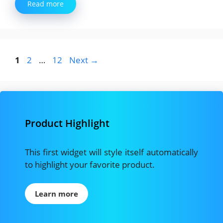
Read more
Page
Page
Page
1
2
…
12
Next
→
Product Highlight
This first widget will style itself automatically
to highlight your favorite product.
Learn more