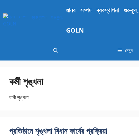
এড়িেয়
মানব সম্পদ ব্যবস্থাপনা গুরুকুল,
লেখায়
যান
GOLN
মেন্যু
কর্মী শৃঙ্খলা
কর্মী শৃঙ্খলা
প্রতিষ্ঠানে শৃঙ্খলা বিধান কার্যের প্রক্রিয়া